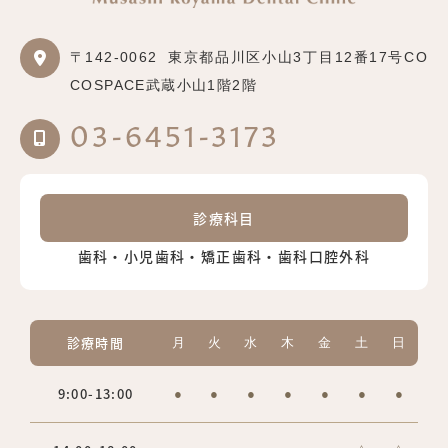
〒142-0062
東京都品川区小山3丁目12番17号CO
COSPACE武蔵小山1階2階
03-6451-3173
診療科目
歯科・小児歯科・矯正歯科・歯科口腔外科
診療時間
月
火
水
木
金
土
日
9:00-13:00
●
●
●
●
●
●
●