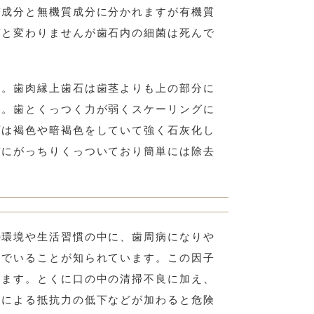
質成分と無機質成分に分かれますが有機質
菌と変わりませんが歯石内の細菌は死んで
す。歯肉縁上歯石は歯茎よりも上の部分に
す。歯とくっつく力が弱くスケーリングに
石は褐色や暗褐色をしていて強く石灰化し
質にがっちりくっついており簡単には除去
の環境や生活習慣の中に、歯周病になりや
んでいることが知られています。この因子
ります。とくに口の中の清掃不良に加え、
良による抵抗力の低下などが加わると危険