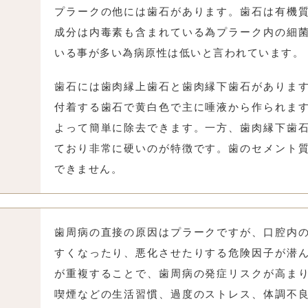
プラークの他には歯石があります。歯石は有機
成分は内毒素も含まれている為プラーク内の細
いる事が多い為病原性は低いと言われています。
歯石には歯肉縁上歯石と歯肉縁下歯石がありま
付着する歯石で黄白色で主に唾液から作られま
よって簡単に除去できます。一方、歯肉縁下歯
ており非常に硬いのが特徴です。歯のセメント
できません。
歯周病の直接の原因はプラークですが、口腔内
すくなったり、悪化させたりする危険因子が潜
が重複することで、歯周病の発症リスクが高ま
喫煙などの生活習慣、過度のストレス、体調不