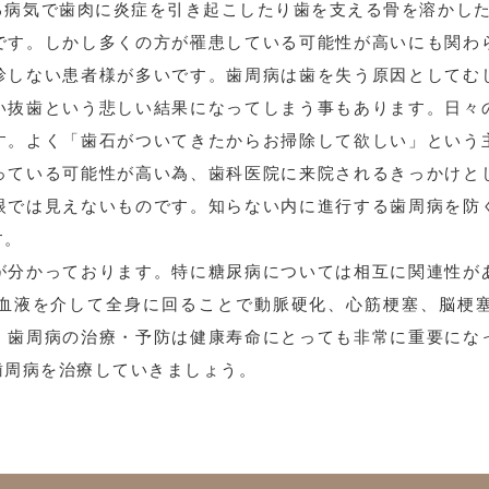
る病気で歯肉に炎症を引き起こしたり歯を支える骨を溶かした
です。しかし多くの方が罹患している可能性が高いにも関わ
診しない患者様が多いです。歯周病は歯を失う原因としてむ
い抜歯という悲しい結果になってしまう事もあります。日々
す。よく「歯石がついてきたからお掃除して欲しい」という
っている可能性が高い為、歯科医院に来院されるきっかけと
眼では見えないものです。知らない内に進行する歯周病を防
す。
が分かっております。特に糖尿病については相互に関連性が
血液を介して全身に回ることで動脈硬化、心筋梗塞、脳梗
。歯周病の治療・予防は健康寿命にとっても非常に重要にな
歯周病を治療していきましょう。